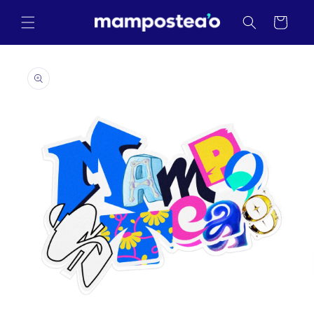
Skip to
content
Cart
Skip to
product
information