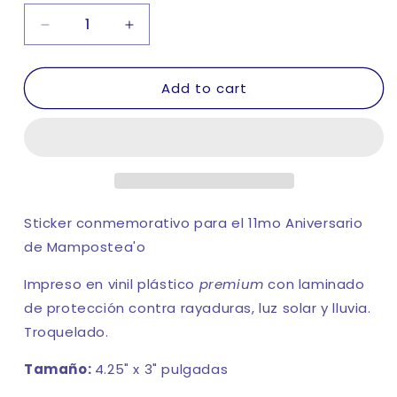
Decrease
Increase
quantity
quantity
for
for
Add to cart
11mo
11mo
Aniversario
Aniversario
Mampostea&#39;o
Mampostea&#39;o
Stacked
Stacked
Sticker
Sticker
Sticker conmemorativo para el 11mo Aniversario
de Mampostea'o
Impreso en vinil plástico
premium
con laminado
de protección contra rayaduras, luz solar y lluvia.
Troquelado.
Tamaño:
4.25
" x 3" pulgadas