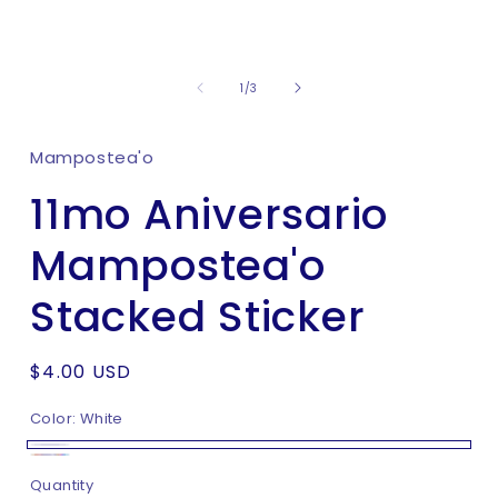
Open
media
of
1
1
/
3
in
modal
Mampostea'o
11mo Aniversario
Mampostea'o
Stacked Sticker
Regular
$4.00 USD
price
Color:
White
White
Chrome
Quantity
Quantity