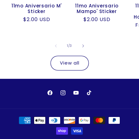
11mo Aniversario M'
11mo Aniversario
1
Sticker
Mampo' Sticker
Ho
Regular
$2.00 USD
Regular
$2.00 USD
R
F
price
price
p
of
1
/
3
View all
Facebook
Instagram
YouTube
TikTok
Payment
methods